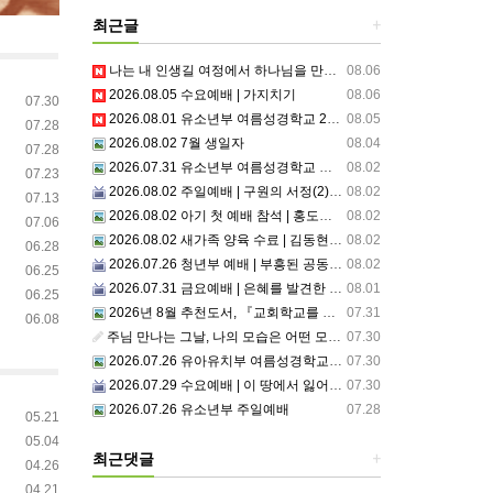
최근글
+
나는 내 인생길 여정에서 하나님을 만났는가? 그렇다면 나의 삶은 어떠한가? 자신을 돌아 봅니다.
08.06
2026.08.05 수요예배 | 가지치기
08.06
07.30
2026.08.01 유소년부 여름성경학교 2일차
08.05
07.28
2026.08.02 7월 생일자
08.04
07.28
2026.07.31 유소년부 여름성경학교 첫째날
08.02
07.23
2026.08.02 주일예배 | 구원의 서정(2)부르심: 거절할 수 없는 은혜의 시작
08.02
07.13
2026.08.02 아기 첫 예배 참석 | 홍도영, 홍찬영 아기(홍석진, 임자현 집사 가정)
08.02
07.06
2026.08.02 새가족 양육 수료 | 김동현, 박현정 성도
08.02
06.28
2026.07.26 청년부 예배 | 부흥된 공동체4: 세상 앞에서1
08.02
06.25
2026.07.31 금요예배 | 은혜를 발견한 사람
08.01
06.25
2026년 8월 추천도서, 『교회학교를 리셋하라』
07.31
06.08
주님 만나는 그날, 나의 모습은 어떤 모습으로 주님 앞에 서게 될까 ??????
07.30
2026.07.26 유아유치부 여름성경학교 2일차
07.30
2026.07.29 수요예배 | 이 땅에서 잃어버린 것들
07.30
2026.07.26 유소년부 주일예배
07.28
05.21
05.04
최근댓글
+
04.26
04.21