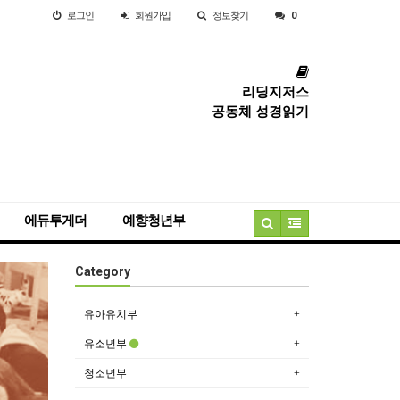
로그인
회원
가입
정보찾기
0
리딩지저스
공동체 성경읽기
에듀투게더
예향청년부
Category
유아유치부
유소년부
청소년부