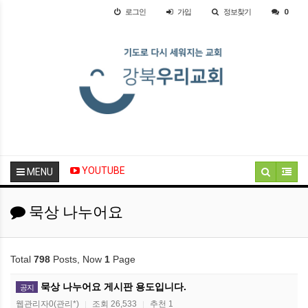
로그인
가입
정보찾기
0
YOUTUBE
MENU
묵상 나누어요
Total
798
Posts, Now
1
Page
묵상 나누어요 게시판 용도입니다.
공지
웹관리자0(관리*)
조회 26,533
추천 1
|
|