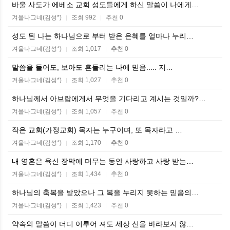
바울 사도가 에베소 교회 성도들에게 하신 말씀이 나에게…
겨울나그네(김성*)
조회 992
추천 0
|
|
성도 된 나는 하나님으로 부터 받은 은혜를 얼마나 누리…
겨울나그네(김성*)
조회 1,017
추천 0
|
|
말씀을 들어도, 보아도 흔들리는 나에 믿음..... 지…
겨울나그네(김성*)
조회 1,027
추천 0
|
|
하나님께서 아브람에게서 무엇을 기다리고 계시는 것일까?…
겨울나그네(김성*)
조회 1,057
추천 0
|
|
작은 교회(가정교회) 목자는 누구이며, 또 목자라고 …
겨울나그네(김성*)
조회 1,170
추천 0
|
|
내 영혼은 육신 장막에 머무는 동안 사랑하고 사랑 받는…
겨울나그네(김성*)
조회 1,434
추천 0
|
|
하나님의 축복을 받았으나 그 복을 누리지 못하는 믿음의…
겨울나그네(김성*)
조회 1,423
추천 0
|
|
약속의 말씀이 더디 이루어 져도 세상 신을 바라보지 않…