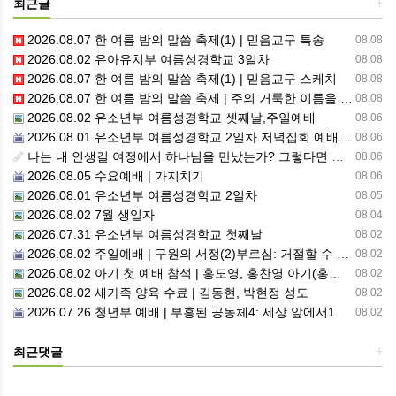
최근글
+
2026.08.07 한 여름 밤의 말씀 축제(1) | 믿음교구 특송
08.08
2026.08.02 유아유치부 여름성경학교 3일차
08.08
2026.08.07 한 여름 밤의 말씀 축제(1) | 믿음교구 스케치
08.08
2026.08.07 한 여름 밤의 말씀 축제 | 주의 거룩한 이름을 위하여 기도합시다
08.08
2026.08.02 유소년부 여름성경학교 셋째날,주일예배
08.06
2026.08.01 유소년부 여름성경학교 2일차 저녁집회 예배 실황
08.06
나는 내 인생길 여정에서 하나님을 만났는가? 그렇다면 나의 삶은 어떠한가? 자신을 돌아 봅니다.
08.06
2026.08.05 수요예배 | 가지치기
08.06
2026.08.01 유소년부 여름성경학교 2일차
08.05
2026.08.02 7월 생일자
08.04
2026.07.31 유소년부 여름성경학교 첫째날
08.02
2026.08.02 주일예배 | 구원의 서정(2)부르심: 거절할 수 없는 은혜의 시작
08.02
2026.08.02 아기 첫 예배 참석 | 홍도영, 홍찬영 아기(홍석진, 임자현 집사 가정)
08.02
2026.08.02 새가족 양육 수료 | 김동현, 박현정 성도
08.02
2026.07.26 청년부 예배 | 부흥된 공동체4: 세상 앞에서1
08.02
최근댓글
+