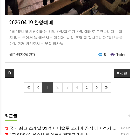
2026.04.19 찬양예배
4월 19일 청년부 예배는 히엘 찬양팀 주관 찬양 예배로 드렸습니다!보이
지 않는 곳에서 늘 애쓰시는 미디어, 방송, 조명 팀 감사합니다:)청년들을
가장 먼저 반겨주시는 부장 집사님…
0
1666
웹관리자(웹관*)
정렬
1
2
3
4
5
최근글
+
국내 최고 스케일 99억 아이슬롯 코리아 공식 에이전시 〃아이슬롯.COM〃
08.06
2026.08.01 유소년부 여름성경학교 2일차
08.05