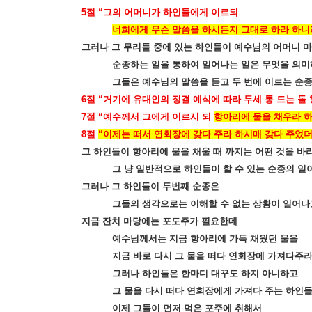
5
절
“
그의 어머니가 하인들에게 이르되
너희에게 무슨 말씀을 하시든지 그대로 하라 하니
그러나 그 무리들 중에 있는 하인들이 예수님의 어머니 
순종하는 일을 통하여 일어나는 일은 무엇을 의미
그들은 예수님의 말씀을 듣고 두 번에 이르는 순
6
절
“
거기에 유대인의 정결 예식에 따라 두세 통 드는 돌
7
절
“
예수께서 그에게 이르시 되
항아리에 물을 채우라 하
8
절
“
이제는 떠서 연회장에 갖다 주라 하시매 갖다 주었
그 하인들이 항아리에 물을 채울 때 까지는 어떤 것을 바
그 냥 일반적으로 하인들이 할 수 있는 순종의 일
그러나 그 하인들이 두번째 순종은
그들의 생각으로는 이해할 수 없는 상황이 일어나
지금 잔치 마당에는 포도주가 필요한데
예수님께서는 지금 항아리에 가득 채웠던 물을
지금 바로 다시 그 물을 떠다 연회장에 가져다주
그러나 하인들은 한마디 대꾸도 하지 아니하고
그 물을 다시 떠다 연회장에게 가져다 주는 하인
이제 그들이 먼저 먹은 포주에 취해서