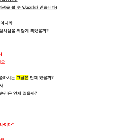
영광을 볼 수 있으리라 믿습니다
)
 아니라
 일하심을 깨닫게 되었을까
?
니
이요
말씀하시는
그날은
언제 였을까
?
서
 순간은 언제 였을까
?
겠나이다
”
니