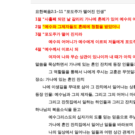
요한복음
2:1~11 “
포도주가 떨어진 인생
”
1
절
“
사흘째 되던 날 갈리리 가나에 혼례가 있어 예수의 
2
절
“
예수와 그제자들도 혼례에 청함을 받았더니
3
절
“
포도주가 떨어 진지라
예수의 어머니가 예수에게 이르되 저들에게 포도
4
절
“
예수께서 이르시 되
여자여 나와 무슨 상관이 있나이까 내 때가 아직
말씀을 묵상하면서 가나에 있는 혼인 잔치에 등장 인물들
그 역할들을 통해서 나에게 주시는 교훈은 무엇일
장소
:
가나에 있는 혼인 잔치
나에 이생길을 무대로 삼아 그 잔치에서 일어나는 상
등장 인물
:
예수님과 그의 제자들
,
그리고 그의 어머니 마
그리고 잔칫집에서 일하는 하인들과 그리고 잔치
하나님의 복음소식을 듣고
예수그리스도의 십자가의 도를 믿는 믿음으로 주
가나에 혼인 잔치집에서 일어난 일들을 바라보며
나의 일상에서 일어나는 일들과 어떤 상간 관계가