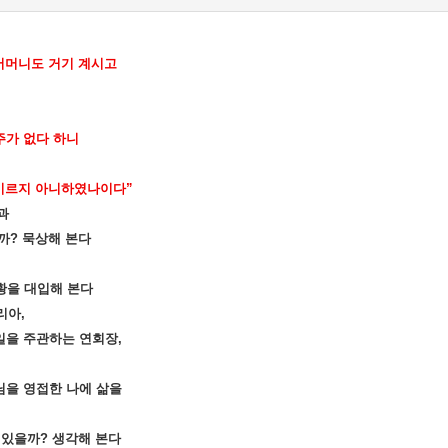
어머니도 거기 계시고
주가 없다 하니
 이르지 아니하였나이다
”
과
까
?
묵상해 본다
황을 대입해 본다
리아
,
일을 주관하는 연회장
,
님을 영접한 나에 삶을
 있을까
?
생각해 본다