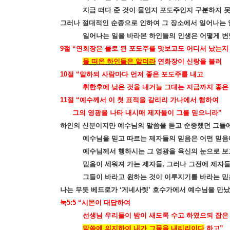
지금 떠다 준 것이 물인지 포도주인지 구분하지 
그러나 절대적인 순종으로 인하여 그 장소에서 일어나는 
일어나는 일을 바라본 하인들의 인생은 어떻게 
9
절
“
연회장은 물로 된 포도주를 맛보고도 어디서 났는지
물 떠온 하인들은 알더라
연화장이 신랑을 불러
10
절
“
말하되 사람마다 먼저 좋은 포도주를 내고
취한후에 낮은 것을 내거늘 그대는 지금까지 좋은
11
절
“
예수께서 이 첫 표적을 갈리리 가나에서 행하여
그의 영광을 나타 내시매 제자들이 그를 믿으니라
”
하인의 신분이지만 예수님의 말씀을 듣고 순종했던 그들
예수님을 믿고 따르는 제자들의 믿음은 어떤 믿음
예수님께서 행하시는 그 영광을 육신의 눈으로 보
믿음이 세워져 가는 제자들
,
그러나 그전에 제자
그들이 바라고 원하는 것이 이루지기를 바라는 믿
나는 무듯 베드로가
‘
게네사렛
’
호수가에서 예수님을 만났
눅
5:5 “
시몬이 대답하여
선생님 우리들이 밤이 새도록 수고 하였으되 잡은
말씀에 의지하여 내가 그물을 내리리이다
하고
”