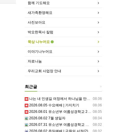
함께 기도해요
새가족환영해요
사진보아요
박요한목사 칼럼
묵상 나누어요
이야기나누어요
자료나눔
우리교회 사업장 안내
최근글
+
나는 내 인생길 여정에서 하나님을 만났는가? 그렇다면 나의 삶은 어떠한가? 자신을 돌아 봅니다.
08.06
2026.08.05 수요예배 | 가지치기
08.06
2026.08.01 유소년부 여름성경학교 2일차
08.05
2026.08.02 7월 생일자
08.04
2026.07.31 유소년부 여름성경학교 첫째날
08.02
2026.08.02 주일예배 | 구원의 서정(2)부르심: 거절할 수 없는 은혜의 시작
08.02