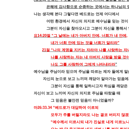
은혜에 감사함으로 순종하는 곳에서는 하나님의 
나는 생각해 본다 그렇다면 베드로는 언제 어디에서
어떤 환경에서 자신의 의지로 예수님을 믿는 것이
그분이 자신을 찾아오시고 그분이 자신을 통해서
요
14:20
절 “그 날에는 내가 아버지 안에
,
너희가 내 안에
,
내가 너희 안에 있는 것을 너희가 알리라”
21
절 “나의 계명을 지키는 자라야 나를 사랑하는 자
나를 사랑하는 자는 내 아버지 사랑을 받을 것
나도 그를 사랑하여 그에게 나타내리라
”
예수님을 주님이라 믿으며 주님을 따르는 제자 들에게 
자신의 눈으로 보고 느끼며 깨닫아 알아가는 믿음에
그분이 자신을 통해 일하시고자 하심을 깨닫은
자신이 보고 느끼며 자신의 의지로 주님을 따랐을 때
그 믿음은 불안전 믿음이 아니었을까
?
마
26:33.34 “
베드로가 대답하여 이르되
모두가 주를 버릴지라도 나는 결코 버리지 않
“
예수께서 이르시되 내가 진실로 내게 이르노