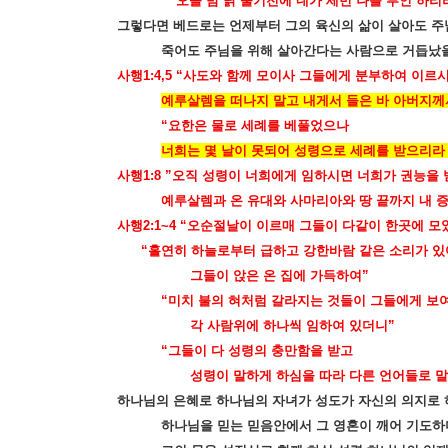
오늘 밤 닭 울기전에 네가 세번 나를 부인 하리
그렇다면 베드로는 언제부터 그의 육신의 삶이 살아도 주
죽어도 주님을 위해 살아간다는 사람으로 거듭났
사행
1:4,5 “
사도와 함께 모이사 그들에게 분부하여 이르
예루살렘을 떠나지 말고 내게서 들은 바 아버지께
“
요한은 물로 세례를 베풀었으나
너희는 몇 날이 못되어 성령으로 세례를 받으리라
사행
1:8 ”
오직 성령이 너희에게 임하시면 너희가 권능을 
예루살렘과 온 유대와 사마리아와 땅 끝까지 내 
사행
2:1~4 “
오순절날이 이르매 그들이 다같이 한곳에 모
“
홀연히 하늘로부터 급하고 강한바람 같은 소리가 있
그들이 앉은 온 집에 가득하여
”
“
미치 불의 혀처럼 갈라지는 것들이 그들에게 보
각 사람위에 하나씩 임하여 있더니
”
“
그들이 다 성령의 충만함을 받고
성령이 말하게 하심을 따라 다른 언어들로 
하나님의 은혜로 하나님의 자녀가 성도가 자신의 의지로 
하나님을 믿는 믿음안에서 그 영혼이 깨어 기도하