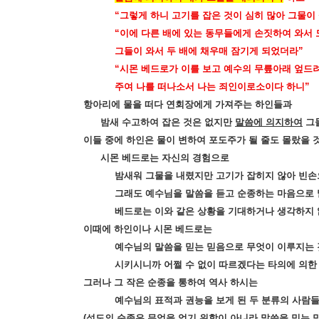
“
그렇게 하니 고기를 잡은 것이 심히 많아 그물
“
이에 다른 배에 있는 동무들에게 손짓하여 와서 
그들이 와서 두 배에 채우매 잠기게 되었더라
”
“
시몬 베드로가 이를 보고 예수의 무릎아래 엎드
주여 나를 떠나소서 나는 죄인이로소이다 하니
”
항아리에 물을 떠다 연회장에게 가져주는 하인들과
밤새 수고하여 잡은 것은 없지만
말씀에 의지하여
그물
이들 중에 하인은 물이 변하여 포도주가 될 줄도 몰랐을 
시몬 베드로는 자신의 경험으로
밤새워 그물을 내렸지만 고기가 잡히지 않아 빈손
그래도 예수님을 말씀을 듣고 순종하는 마음으로 
베드로는 이와 같은 상황을 기대하거나 생각하지 
이때에 하인이나 시몬 베드로는
예수님의 말씀을 믿는 믿음으로 무엇이 이루지는 
시키시니까 어쩔 수 없이 따르겠다는 타의에 의한
그러나 그 작은 순종을 통하여 역사 하시는
예수님의 표적과 권능을 보게 된 두 분류의 사람
(
성도의 순종은 무엇을 얻기 위함이 아니라 말씀을 믿는