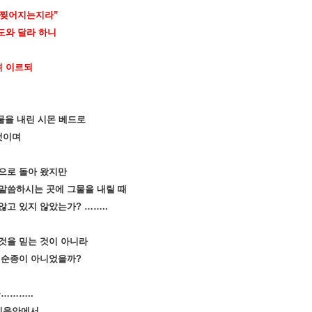
이 찢어지는지라
”
도와 달라 하니
려 이르되
을 내린 시몬 베드로
것이며
으로 돌아 왔지만
말씀하시는 곳에 그물을 내릴 때
않고 있지 않았는가
? ……..
것을 믿는 것이 아니라
 순종이 아니었을까
?
들
………..
 믿음안에서