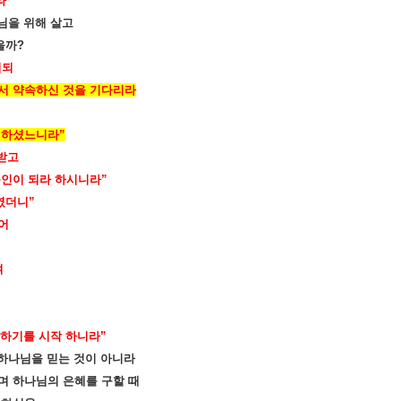
라
”
님을 위해 살고
을까
?
시되
서 약속하신 것을 기다리라
 하셨느니라
”
받고
증인이 되라 하시니라
”
였더니
”
어
여
말하기를 시작 하니라
”
하나님을 믿는 것이 아니라
며 하나님의 은혜를 구할 때