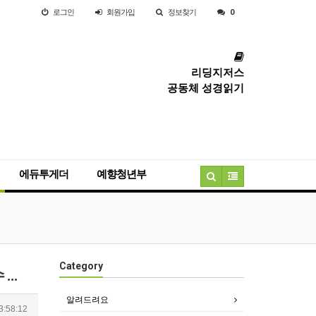
로그인
회원
가입
정보찾기
0
리딩지저스
공동체 성경읽기
에듀투게더
예향청년부
Category
가나 혼인 잔치집에 포도주는... 성도에 살아가는 나의 일상의 삶속에서는 무엇이라 할수 있을까?
알려드려요
3:58:12