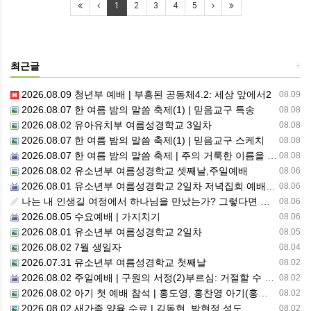
1
2
3
4
5
최근글
+
2026.08.09 청년부 예배 | 부흥된 공동체4.2: 세상 앞에서2
08.09
2026.08.07 한 여름 밤의 말씀 축제(1) | 믿음교구 특송
08.08
2026.08.02 유아유치부 여름성경학교 3일차
08.08
2026.08.07 한 여름 밤의 말씀 축제(1) | 믿음교구 스케치
08.08
2026.08.07 한 여름 밤의 말씀 축제 | 주의 거룩한 이름을 위하여 기도합시다
08.08
2026.08.02 유소년부 여름성경학교 셋째날,주일예배
08.06
2026.08.01 유소년부 여름성경학교 2일차 저녁집회 예배 실황
08.06
나는 내 인생길 여정에서 하나님을 만났는가? 그렇다면 나의 삶은 어떠한가? 자신을 돌아 봅니다.
08.06
2026.08.05 수요예배 | 가지치기
08.06
2026.08.01 유소년부 여름성경학교 2일차
08.05
2026.08.02 7월 생일자
08.04
2026.07.31 유소년부 여름성경학교 첫째날
08.02
2026.08.02 주일예배 | 구원의 서정(2)부르심: 거절할 수 없는 은혜의 시작
08.02
2026.08.02 아기 첫 예배 참석 | 홍도영, 홍찬영 아기(홍석진, 임자현 집사 가정)
08.02
2026.08.02 새가족 양육 수료 | 김동현, 박현정 성도
08.02