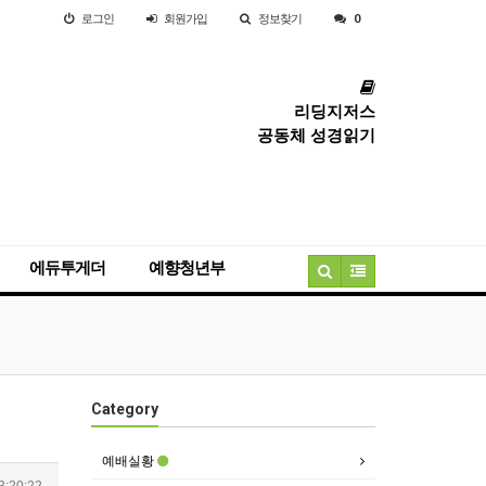
로그인
회원
가입
정보찾기
0
리딩지저스
공동체 성경읽기
에듀투게더
예향청년부
Category
예배실황
3:20:22