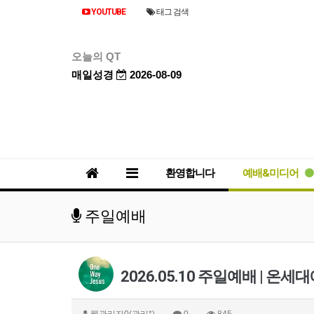
YOUTUBE
태그 검색
오늘의 QT
매일성경
2026-08-09
환영합니다
예배&미디어
주일예배
2026.05.10 주일예배 | 온
웹관리자0(관리*)
0
845