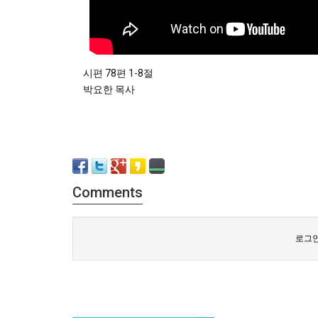
시편 78편 1-8절
박요한 목사
Comments
로그인