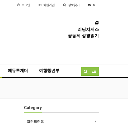
로그인
회원
가입
정보찾기
0
리딩지저스
공동체 성경읽기
에듀투게더
예향청년부
Category
알려드려요