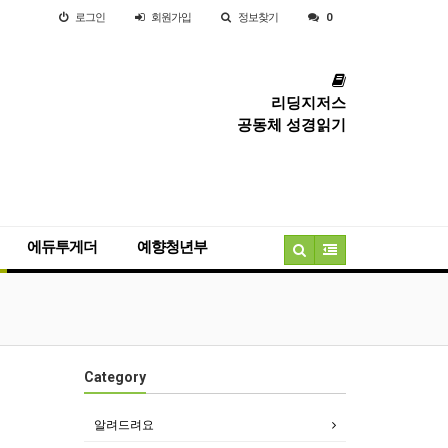
로그인
회원
가입
정보찾기
0
리딩지저스
공동체 성경읽기
에듀투게더
예향청년부
Category
알려드려요