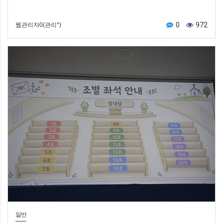
0
972
웹관리자0(관리*)
일반