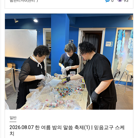
0
93
웹관리자0(관리*)
일반
2026.08.07 한 여름 밤의 말씀 축제(1) | 믿음교구 스케
치