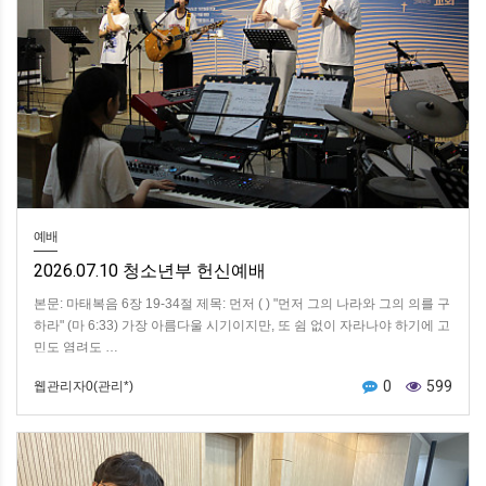
예배
2026.07.10 청소년부 헌신예배
본문: 마태복음 6장 19-34절 제목: 먼저 ( ) "먼저 그의 나라와 그의 의를 구
하라" (마 6:33) 가장 아름다울 시기이지만, 또 쉼 없이 자라나야 하기에 고
민도 염려도 …
0
599
웹관리자0(관리*)