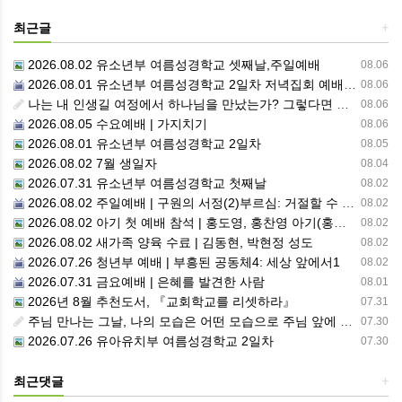
최근글
+
2026.08.02 유소년부 여름성경학교 셋째날,주일예배
08.06
2026.08.01 유소년부 여름성경학교 2일차 저녁집회 예배 실황
08.06
나는 내 인생길 여정에서 하나님을 만났는가? 그렇다면 나의 삶은 어떠한가? 자신을 돌아 봅니다.
08.06
2026.08.05 수요예배 | 가지치기
08.06
2026.08.01 유소년부 여름성경학교 2일차
08.05
2026.08.02 7월 생일자
08.04
2026.07.31 유소년부 여름성경학교 첫째날
08.02
2026.08.02 주일예배 | 구원의 서정(2)부르심: 거절할 수 없는 은혜의 시작
08.02
2026.08.02 아기 첫 예배 참석 | 홍도영, 홍찬영 아기(홍석진, 임자현 집사 가정)
08.02
2026.08.02 새가족 양육 수료 | 김동현, 박현정 성도
08.02
2026.07.26 청년부 예배 | 부흥된 공동체4: 세상 앞에서1
08.02
2026.07.31 금요예배 | 은혜를 발견한 사람
08.01
2026년 8월 추천도서, 『교회학교를 리셋하라』
07.31
주님 만나는 그날, 나의 모습은 어떤 모습으로 주님 앞에 서게 될까 ??????
07.30
2026.07.26 유아유치부 여름성경학교 2일차
07.30
최근댓글
+