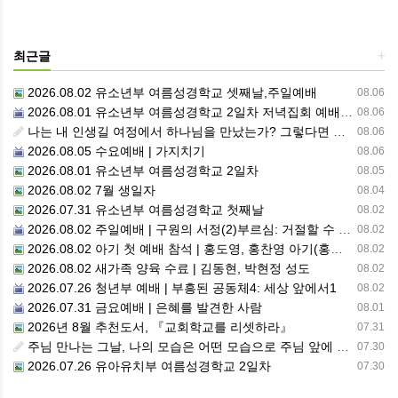
최근글
+
2026.08.02 유소년부 여름성경학교 셋째날,주일예배
08.06
2026.08.01 유소년부 여름성경학교 2일차 저녁집회 예배 실황
08.06
나는 내 인생길 여정에서 하나님을 만났는가? 그렇다면 나의 삶은 어떠한가? 자신을 돌아 봅니다.
08.06
2026.08.05 수요예배 | 가지치기
08.06
2026.08.01 유소년부 여름성경학교 2일차
08.05
2026.08.02 7월 생일자
08.04
2026.07.31 유소년부 여름성경학교 첫째날
08.02
2026.08.02 주일예배 | 구원의 서정(2)부르심: 거절할 수 없는 은혜의 시작
08.02
2026.08.02 아기 첫 예배 참석 | 홍도영, 홍찬영 아기(홍석진, 임자현 집사 가정)
08.02
2026.08.02 새가족 양육 수료 | 김동현, 박현정 성도
08.02
2026.07.26 청년부 예배 | 부흥된 공동체4: 세상 앞에서1
08.02
2026.07.31 금요예배 | 은혜를 발견한 사람
08.01
2026년 8월 추천도서, 『교회학교를 리셋하라』
07.31
주님 만나는 그날, 나의 모습은 어떤 모습으로 주님 앞에 서게 될까 ??????
07.30
2026.07.26 유아유치부 여름성경학교 2일차
07.30