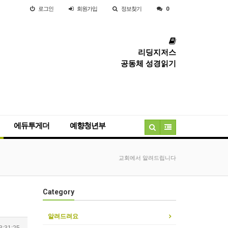
로그인
회원
가입
정보찾기
0
리딩지저스
공동체 성경읽기
에듀투게더
예향청년부
교회에서 알려드립니다
Category
알려드려요
3:31:25