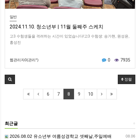
일반
2024.11.10. 청소년부 | 11월 둘째주 스케치
고3 수험생들을 격려하는 시간이 있었습니다!고3 수험생: 송가현, 원성윤,
홍성진
0
7935
웹관리자0(관리*)
정렬
6
7
8
9
10
최근글
+
2026.08.02 유소년부 여름성경학교 셋째날,주일예배
08.06