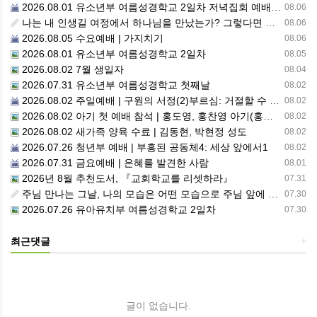
2026.08.01 유소년부 여름성경학교 2일차 저녁집회 예배 실황
08.06
나는 내 인생길 여정에서 하나님을 만났는가? 그렇다면 나의 삶은 어떠한가? 자신을 돌아 봅니다.
08.06
2026.08.05 수요예배 | 가지치기
08.06
2026.08.01 유소년부 여름성경학교 2일차
08.05
2026.08.02 7월 생일자
08.04
2026.07.31 유소년부 여름성경학교 첫째날
08.02
2026.08.02 주일예배 | 구원의 서정(2)부르심: 거절할 수 없는 은혜의 시작
08.02
2026.08.02 아기 첫 예배 참석 | 홍도영, 홍찬영 아기(홍석진, 임자현 집사 가정)
08.02
2026.08.02 새가족 양육 수료 | 김동현, 박현정 성도
08.02
2026.07.26 청년부 예배 | 부흥된 공동체4: 세상 앞에서1
08.02
2026.07.31 금요예배 | 은혜를 발견한 사람
08.01
2026년 8월 추천도서, 『교회학교를 리셋하라』
07.31
주님 만나는 그날, 나의 모습은 어떤 모습으로 주님 앞에 서게 될까 ??????
07.30
2026.07.26 유아유치부 여름성경학교 2일차
07.30
최근댓글
+
글이 없습니다.