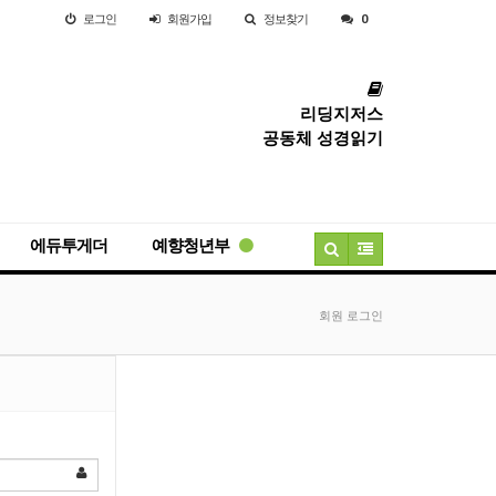
로그인
회원
가입
정보찾기
0
리딩지저스
공동체 성경읽기
에듀투게더
예향청년부
회원 로그인