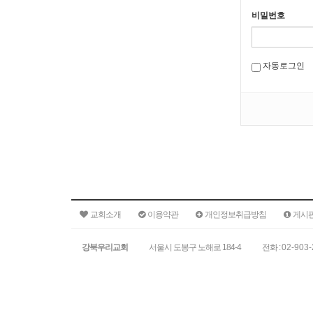
비밀번호
자동로그인
교회소개
이용약관
개인정보취급방침
게시
강북우리교회
서울시 도봉구 노해로 184-4
전화 :
02-903